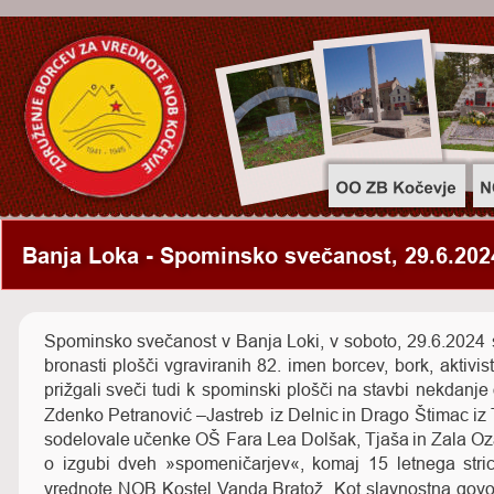
Banja Loka - Spominsko svečanost, 29.6.202
Spominsko
svečanost
v
Banja
Loki,
v
soboto,
29.6.2024
bronasti
plošči
vgraviranih
82.
imen
borcev,
bork,
aktivis
prižgali
sveči
tudi
k
spominski
plošči
na
stavbi
nekdanje
Zdenko
Petranović
–Jastreb
iz
Delnic
in
Drago
Štimac
iz
sodelovale
učenke
OŠ
Fara
Lea
Dolšak, 
Tjaša
in
Zala
Oz
o
izgubi
dveh
»spomeničarjev«,
komaj
15
letnega
stri
vrednote
NOB
Kostel
Vanda
Bratož.
Kot
slavnostna
govo