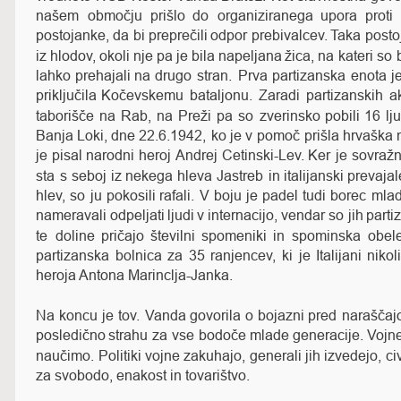
našem
območju
prišlo
do
organiziranega
upora
proti
postojanke,
da
bi
preprečili
odpor
prebivalcev. 
Taka
posto
iz
hlodov,
okoli
nje
pa
je
bila
napeljana
žica,
na
kateri
so
lahko
prehajali
na
drugo
stran.
Prva
partizanska
enota
j
priključila
Kočevskemu
bataljonu.
Zaradi
partizanskih
a
taborišče
na
Rab,
na
Preži
pa
so
zverinsko
pobili
16
lj
Banja
Loki,
dne
22.6.1942,
ko
je
v
pomoč
prišla
hrvaška
je
pisal
narodni
heroj
Andrej
Cetinski-Lev.
Ker
je
sovražn
sta
s
seboj
iz
nekega
hleva
Jastreb
in
italijanski
prevajal
hlev,
so
ju
pokosili
rafali.
V
boju
je
padel
tudi
borec
mlad
nameravali
odpeljati
ljudi
v
internacijo,
vendar
so
jih
parti
te
doline
pričajo
številni
spomeniki
in
spominska
obele
partizanska
bolnica
za
35
ranjencev,
ki
je
Italijani
nikol
heroja Antona Marinclja-Janka.                                               
Na
koncu
je
tov.
Vanda
govorila
o
bojazni
pred
naraščaj
posledično
strahu
za
vse
bodoče
mlade
generacije.
Vojn
naučimo.
Politiki
vojne
zakuhajo,
generali
jih
izvedejo,
civ
za svobodo, enakost in tovarištvo. 